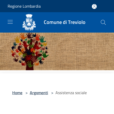
Salta al contenuto principale
Regione Lombardia
Comune di Treviolo
Home
>
Argomenti
>
Assistenza sociale