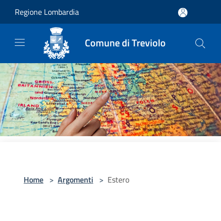
Salta al contenuto principale
Regione Lombardia
Comune di Treviolo
Home
>
Argomenti
>
Estero