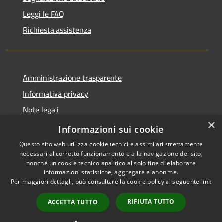
Leggi le FAQ
Richiesta assistenza
Amministrazione trasparente
Informativa privacy
Note legali
×
Dichiarazione di accessibilità
Informazioni sui cookie
Questo sito web utilizza cookie tecnici e assimilati strettamente
necessari al corretto funzionamento e alla navigazione del sito,
nonché un cookie tecnico analitico al solo fine di elaborare
informazioni statistiche, aggregate e anonime.
RSS
Copyright © 2026 • Comune di
Per maggiori dettagli, può consultare la cookie policy al seguente
link
Accessibilità
Treviolo • Powered by
Privacy
Municipium
Accesso
•
RIFIUTA TUTTO
ACCETTA TUTTO
Cookie
redazione