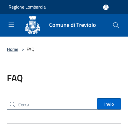
Salta al contenuto principale
Regione Lombardia
Comune di Treviolo
Home
>
FAQ
FAQ
Cerca nel sito
Invio