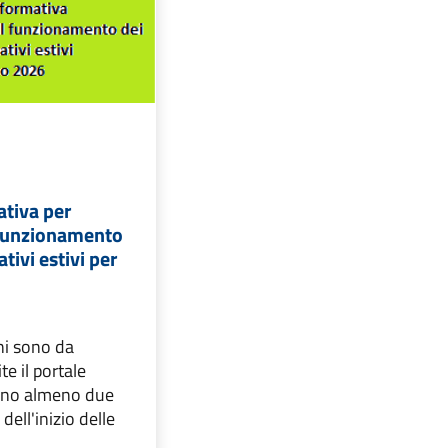
ativa per
l funzionamento
ativi estivi per
ni sono da
e il portale
rno almeno due
ell'inizio delle