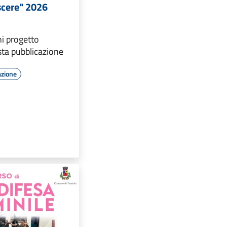
scere" 2026
ni progetto
sta pubblicazione
azione