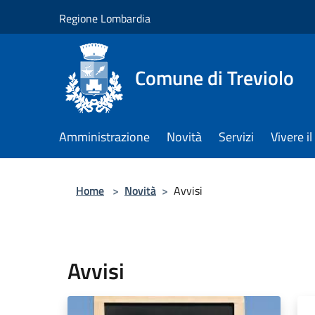
Salta al contenuto principale
Regione Lombardia
Comune di Treviolo
Amministrazione
Novità
Servizi
Vivere 
Home
>
Novità
>
Avvisi
Avvisi