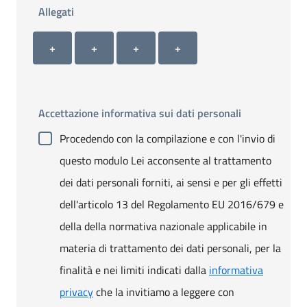
Allegati
Allegato 1
Allegato 2
Allegato 3
Allegato 4
+ Carica allegato 1
+ Carica allegato 2
+ Carica allegato 3
+ Carica allegato 4
+
+
+
+
Accettazione informativa sui dati personali
Procedendo con la compilazione e con l'invio di
questo modulo Lei acconsente al trattamento
dei dati personali forniti, ai sensi e per gli effetti
dell'articolo 13 del Regolamento EU 2016/679 e
della della normativa nazionale applicabile in
materia di trattamento dei dati personali, per la
finalità e nei limiti indicati dalla
informativa
privacy
che la invitiamo a leggere con