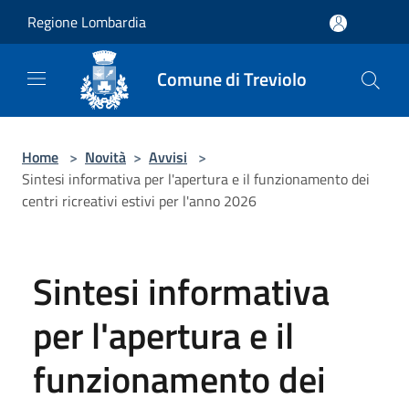
Salta al contenuto principale
Regione Lombardia
Comune di Treviolo
Home
>
Novità
>
Avvisi
>
Sintesi informativa per l'apertura e il funzionamento dei
centri ricreativi estivi per l'anno 2026
Sintesi informativa
per l'apertura e il
funzionamento dei