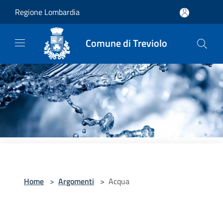
Salta al contenuto principale
Regione Lombardia
Comune di Treviolo
Home
>
Argomenti
>
Acqua