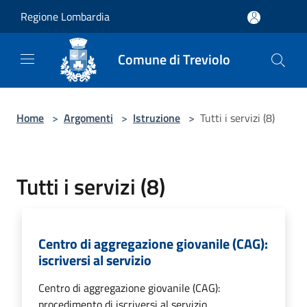
Salta al contenuto principale
Regione Lombardia
Comune di Treviolo
Home
>
Argomenti
>
Istruzione
>
Tutti i servizi (8)
Tutti i servizi (8)
Centro di aggregazione giovanile (CAG):
iscriversi al servizio
Centro di aggregazione giovanile (CAG):
procedimento di iscriversi al servizio