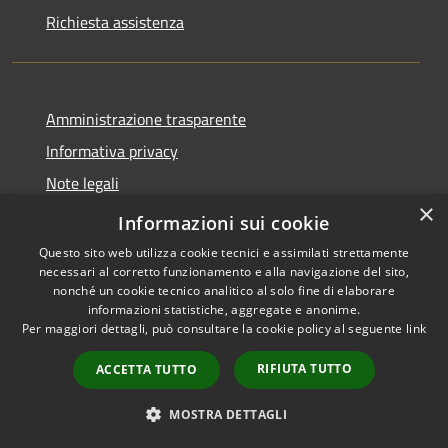
Richiesta assistenza
Amministrazione trasparente
Informativa privacy
Note legali
×
Dichiarazione di accessibilità
Informazioni sui cookie
Questo sito web utilizza cookie tecnici e assimilati strettamente
necessari al corretto funzionamento e alla navigazione del sito,
nonché un cookie tecnico analitico al solo fine di elaborare
informazioni statistiche, aggregate e anonime.
RSS
Copyright © 2026 • Comune di
Per maggiori dettagli, può consultare la cookie policy al seguente
link
Accessibilità
Treviolo • Powered by
Privacy
Municipium
Accesso
•
RIFIUTA TUTTO
ACCETTA TUTTO
Cookie
redazione
Mappa del sito
MOSTRA DETTAGLI