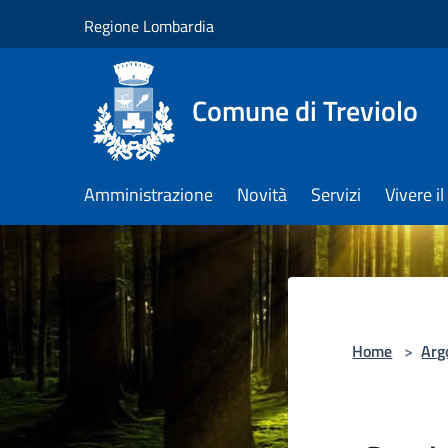
Salta al contenuto principale
Regione Lombardia
Comune di Treviolo
Amministrazione
Novità
Servizi
Vivere 
Home
>
Arg