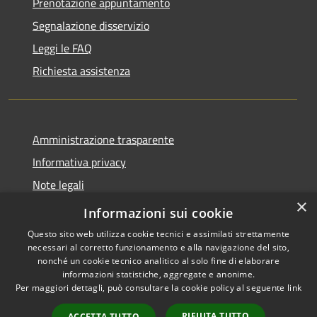
Prenotazione appuntamento
Segnalazione disservizio
Leggi le FAQ
Richiesta assistenza
Amministrazione trasparente
Informativa privacy
Note legali
×
Dichiarazione di accessibilità
Informazioni sui cookie
Questo sito web utilizza cookie tecnici e assimilati strettamente
necessari al corretto funzionamento e alla navigazione del sito,
nonché un cookie tecnico analitico al solo fine di elaborare
informazioni statistiche, aggregate e anonime.
RSS
Copyright © 2026 • Comune di
Per maggiori dettagli, può consultare la cookie policy al seguente
link
Accessibilità
Treviolo • Powered by
Privacy
Municipium
Accesso
•
RIFIUTA TUTTO
ACCETTA TUTTO